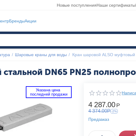
Новые поступления
Наши сертификаты
ентр
Бренды
Акции
атура
/
Шаровые краны для воды
/
Кран шаровой ALSO муфтовый 
 стальной DN65 PN25 полнопр
Указана цена 
Написа
 последней продажи 
4 287.00
Р
4 374.00
Р
-2%
Предзаказ