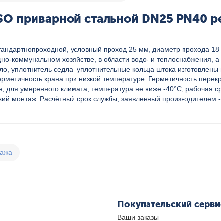
SO приварной стальной DN25 PN40 р
 стандартнопроходной, условный проход 25 мм, диаметр прохода 1
о-коммунальном хозяйстве, в области водо- и теплоснабжения, а 
дло, уплотнитель седла, уплотнительные кольца штока изготовлен
рметичность крана при низкой температуре. Герметичность перекры
е, для умеренного климата, температура не ниже -40°С, рабочая 
ий монтаж. Расчётный срок службы, заявленный производителем - 
дажа
Покупательский серви
Ваши заказы