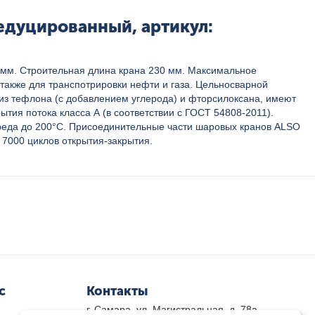
едуцированный, артикул:
8 мм. Строительная длина крана 230 мм. Максимальное
также для транспотрировки нефти и газа. Цельносварной
ы из тефлона (с добавлением углерода) и фторсилоксана, имеют
тия потока класса А (в соответствии с ГОСТ 54808-2011).
среда до 200°С. Присоединительные части шаровых кранов ALSO
7000 циклов открытия-закрытия.
с
Контакты
г. Самара, ул. Магистральная, д. 78а