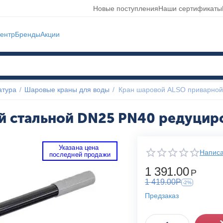
Новые поступления
Наши сертификаты
ентр
Бренды
Акции
атура
/
Шаровые краны для воды
/
Кран шаровой ALSO приварной
й стальной DN25 PN40 редуци
Указана цена 
Написа
 последней продажи 
1 391.00
Р
1 419.00
Р
-2%
Предзаказ