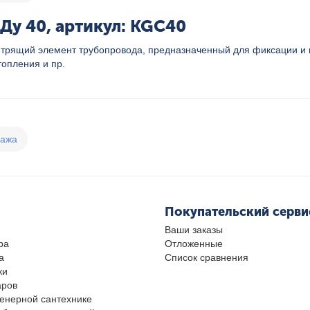
Ду 40, артикул: KGC40
 контрящий элемент трубопровода, предназначенный для фиксации 
топления и пр.
дажа
Покупательский серви
Ваши заказы
ра
Отложенные
а
Список сравнения
ки
аров
женерной сантехнике