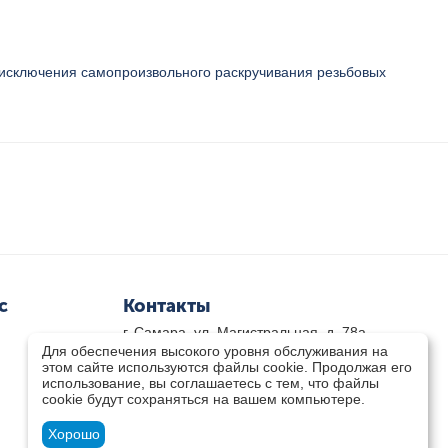
и исключения самопроизвольного раскручивания резьбовых
с
Контакты
г. Самара, ул. Магистральная, д. 78а
Для обеспечения высокого уровня обслуживания на
8 800-333-33-79
(звонок бесплатный)
этом сайте используются файлы cookie. Продолжая его
8(846)-211-03-15
использование, вы соглашаетесь с тем, что файлы
Пн-Пт 8.30 - 17.30 Сб 9.00 - 16.00
cookie будут сохраняться на вашем компьютере.
zakaz@teplocity.com
Посмотреть на карте
Хорошо