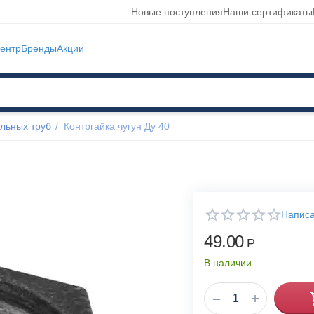
Новые поступления
Наши сертификаты
ентр
Бренды
Акции
льных труб
/
Контргайка чугун Ду 40
Написа
49.00
Р
В наличии
+
−