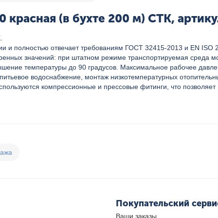
 красная (в бухте 200 м) СТК, артик
.
ии и полностью отвечает требованиям ГОСТ 32415-2013 и EN ISO 2
еренных значений: при штатном режиме транспортируемая среда мож
шение температуры до 90 градусов. Максимальное рабочее давлен
итьевое водоснабжение, монтаж низкотемпературных отопительны
спользуются компрессионные и прессовые фитинги, что позволяет
дажа
Покупательский серви
Ваши заказы