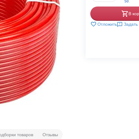
50
.
В ко
Отложить
Задать
одборки товаров
Отзывы