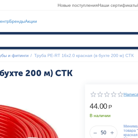
Новые поступления
Наши сертификаты
ентр
Бренды
Акции
убы и фитинги
/
Труба PE-RT 16x2.0 красная (в бухте 200 м) СТК
 бухте 200 м) СТК
Написа
44.00
Р
В наличии
Минимал
товара 
+
−
красная 