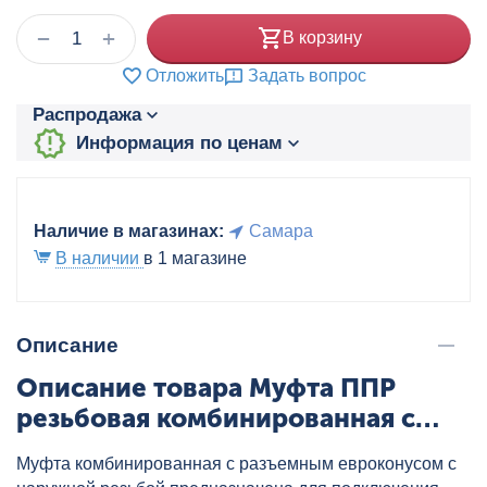
+
−
В корзину
Отложить
Задать вопрос
Распродажа
Информация по ценам
Наличие в магазинах:
Самара
В наличии
в 1 магазине
Описание
Описание товара Муфта ППР
резьбовая комбинированная с
разъемным евроконусом НР
Муфта комбинированная с разъемным евроконусом с
25x3/4" сер. HEISSKRAFT, артикул: