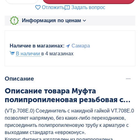
Отложить
Задать вопрос
Информация по ценам
Наличие в магазинах:
Самара
В наличии
в 4 магазинах
Описание
Описание товара Муфта
полипропиленовая резьбовая с
накидной гайкой
(VTp.708E.0) Соединитель с накидной гайкой VT.708E.0
20x3/4","евроконус" бел. VALTEC,
позволяет напрямую, без каких-либо переходников,
артикул: VTp.708.E.02005
присоединить полипропиленовую трубу к арматуре с
выходами стандарта «евроконус».
Корпус фитинга изготовлен из полипропилена,