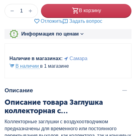
+
−
В корзину
Отложить
Задать вопрос
Информация по ценам
Наличие в магазинах:
Самара
В наличии
в 1 магазине
Описание
Описание товара Заглушка
коллекторная с
воздухоотводчиком
Коллекторные заглушки с воздухоотводчиком
полипропиленовая 32 сер.
предназначены для временного или постоянного
перекрывания выходов, как коллектора, так и концевых