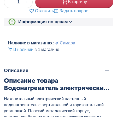
+
−
В корзину
Отложить
Задать вопрос
Информация по ценам
Наличие в магазинах:
Самара
В наличии
в 1 магазине
Описание
Описание товара
Водонагреватель электрический
ARISTON ABSE VLS PRO PW 50
Накопительный электрический настенный
(плоский), артикул: 3700698
водонагреватель с вертикальной и горизонтальной
установкой. Плоский металлический корпус,
внутренние баки из стали со стеклокерамическим