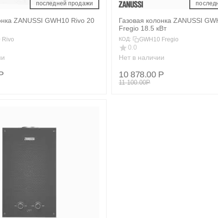
 последней продажи 
 послед
онка ZANUSSI GWH10 Rivo 20
Газовая колонка ZANUSSI GW
Fregio 18.5 кВт
 Rivo
GWH10 Fregio
КОД:
0.0
ии
Нет в наличии
Р
10 878.00
Р
11 100.00
Р