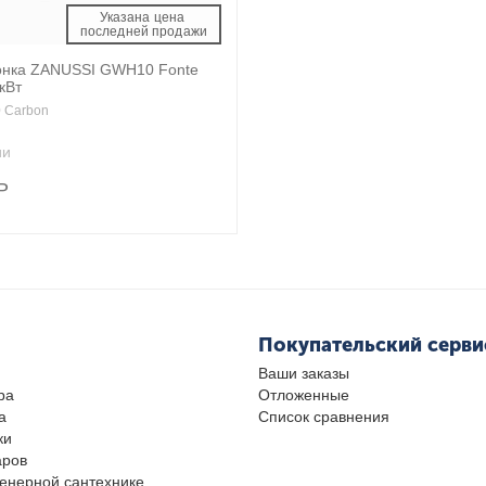
Указана цена 
 последней продажи 
онка ZANUSSI GWH10 Fonte
кВт
 Carbon
ии
Р
Покупательский серви
Ваши заказы
ра
Отложенные
а
Список сравнения
ки
аров
женерной сантехнике