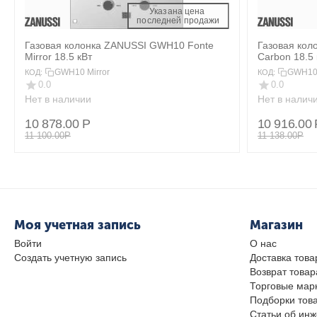
Указана цена 
 последней продажи 
Газовая колонка ZANUSSI GWH10 Fonte
Газовая кол
Mirror 18.5 кВт
Carbon 18.5 
GWH10 Mirror
GWH10
КОД:
КОД:
0.0
0.0
Нет в наличии
Нет в налич
10 878.00
Р
10 916.00
11 100.00
Р
11 138.00
Р
Моя учетная запись
Магазин
Войти
О нас
Создать учетную запись
Доставка това
Возврат товар
Торговые мар
Подборки тов
Статьи об ин