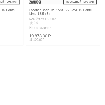
ней продажи 
 последней продажи 
H10 Fonte
Газовая колонка ZANUSSI GWH10 Fonte
Lime 18.5 кВт
GWH10 Lime
КОД:
0.0
Нет в наличии
10 878.00
Р
11 100.00
Р