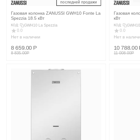
 последней продажи 
Газовая колонка ZANUSSI GWH10 Fonte La
Газовая кол
Spezzia 18.5 кВт
кВт
GWH10 La Spezzia
GWH10
КОД:
КОД:
0.0
0.0
Нет в наличии
Нет в налич
8 659.00
Р
10 788.00
8 835.00
Р
11 008.00
Р