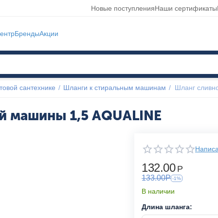
Новые поступления
Наши сертификаты
ентр
Бренды
Акции
товой сантехнике
/
Шланги к стиральным машинам
/
Шланг сливн
й машины 1,5 AQUALINE
Написа
132.00
Р
133.00
Р
-1%
В наличии
Длина шланга: