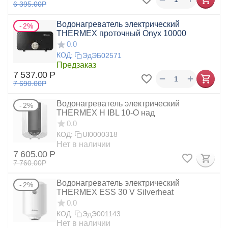
6 395.00
Р
Водонагреватель электрический
2%
THERMEX проточный Onyx 10000
0.0
КОД:
ЭдЭБ02571
Предзаказ
7 537.00
Р
+
−
7 690.00
Р
Водонагреватель электрический
2%
THERMEX Н IBL 10-О над
0.0
КОД:
Ul0000318
Нет в наличии
7 605.00
Р
7 760.00
Р
Водонагреватель электрический
2%
THERMEX ESS 30 V Silverheat
0.0
КОД:
ЭдЭ001143
Нет в наличии