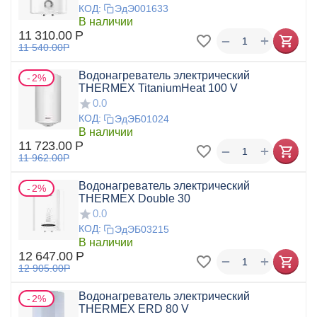
КОД:
ЭдЭ001633
В наличии
11 310.00
Р
+
−
11 540.00
Р
Водонагреватель электрический
2%
THERMEX TitaniumHeat 100 V
0.0
КОД:
ЭдЭБ01024
В наличии
11 723.00
Р
+
−
11 962.00
Р
Водонагреватель электрический
2%
THERMEX Double 30
0.0
КОД:
ЭдЭБ03215
В наличии
12 647.00
Р
+
−
12 905.00
Р
Водонагреватель электрический
2%
THERMEX ERD 80 V