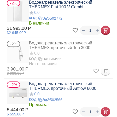
Водонагреватель электрический
2%
THERMEX Flat 100 V Combi
0.0
КОД:
ЭдЭБ02772
В наличии
31 993.00
Р
+
−
32 645.00
Р
Водонагреватель электрический
2%
THERMEX проточный Ton 3000
0.0
КОД:
ЭдЭБ04929
Нет в наличии
3 901.00
Р
3 980.00
Р
Водонагреватель электрический
2%
THERMEX проточный Artflow 6000
0.0
КОД:
ЭдЭБ02566
Предзаказ
5 444.00
Р
+
−
5 555.00
Р