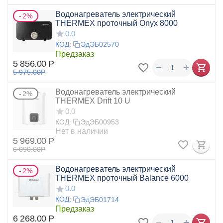
Водонагреватель электрический
2%
THERMEX проточный Onyx 8000
0.0
КОД:
ЭдЭБ02570
Предзаказ
5 856.00
Р
+
−
5 975.00
Р
Водонагреватель электрический
2%
THERMEX Drift 10 U
0.0
КОД:
ЭдЭБ00953
Нет в наличии
5 969.00
Р
6 090.00
Р
Водонагреватель электрический
2%
THERMEX проточный Balance 6000
0.0
КОД:
ЭдЭБ01714
Предзаказ
6 268.00
Р
+
−