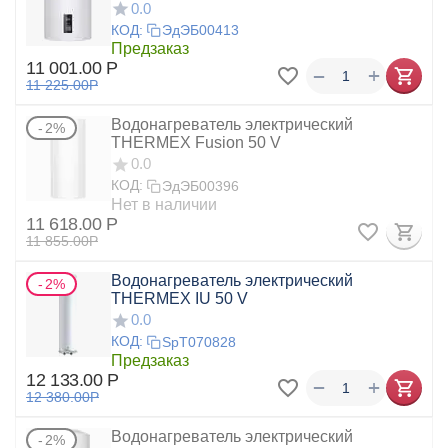
0.0
КОД:
ЭдЭБ00413
Предзаказ
11 001.00
Р
+
−
11 225.00
Р
Водонагреватель электрический
2%
THERMEX Fusion 50 V
0.0
КОД:
ЭдЭБ00396
Нет в наличии
11 618.00
Р
11 855.00
Р
Водонагреватель электрический
2%
THERMEX IU 50 V
0.0
КОД:
SpT070828
Предзаказ
12 133.00
Р
+
−
12 380.00
Р
Водонагреватель электрический
2%