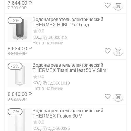
7 644.00
Р
7 799.00
Р
Водонагреватель электрический
2%
THERMEX Н IBL 15-О над
0.0
КОД:
Ul0000319
Нет в наличии
8 634.00
Р
8 810.00
Р
Водонагреватель электрический
2%
THERMEX TitaniumHeat 50 V Slim
0.0
КОД:
ЭдЭБ01019
Нет в наличии
8 840.00
Р
9 020.00
Р
Водонагреватель электрический
2%
THERMEX Fusion 30 V
0.0
КОД:
ЭдЭБ00395