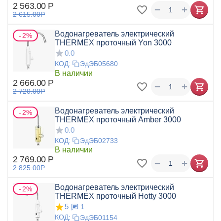
2 563.00
Р
+
−
2 615.00
Р
Водонагреватель электрический
2%
THERMEX проточный Yon 3000
0.0
КОД:
ЭдЭБ05680
В наличии
2 666.00
Р
+
−
2 720.00
Р
Водонагреватель электрический
2%
THERMEX проточный Amber 3000
0.0
КОД:
ЭдЭБ02733
В наличии
2 769.00
Р
+
−
2 825.00
Р
Водонагреватель электрический
2%
THERMEX проточный Hotty 3000
5
1
КОД:
ЭдЭБ01154