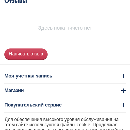
Отзывы
Здесь пока ничего нет
Написать отзыв
Моя учетная запись
Магазин
Покупательский сервис
Контакты
Для обеспечения высокого уровня обслуживания на
этом сайте используются файлы cookie. Продолжая
его использование, вы соглашаетесь с тем, что файлы