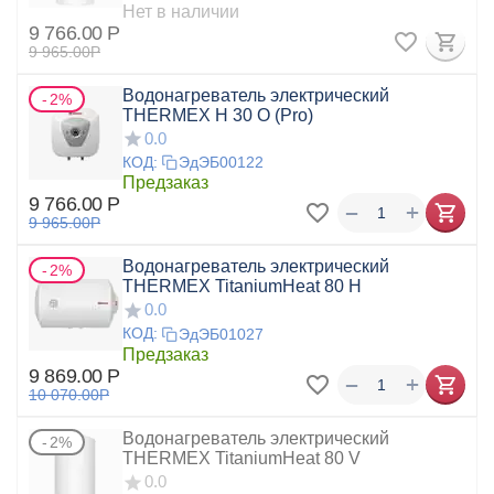
Нет в наличии
9 766.00
Р
9 965.00
Р
Водонагреватель электрический
2%
THERMEX Н 30 О (Pro)
0.0
КОД:
ЭдЭБ00122
Предзаказ
9 766.00
Р
+
−
9 965.00
Р
Водонагреватель электрический
2%
THERMEX TitaniumHeat 80 H
0.0
КОД:
ЭдЭБ01027
Предзаказ
9 869.00
Р
+
−
10 070.00
Р
Водонагреватель электрический
2%
THERMEX TitaniumHeat 80 V
0.0