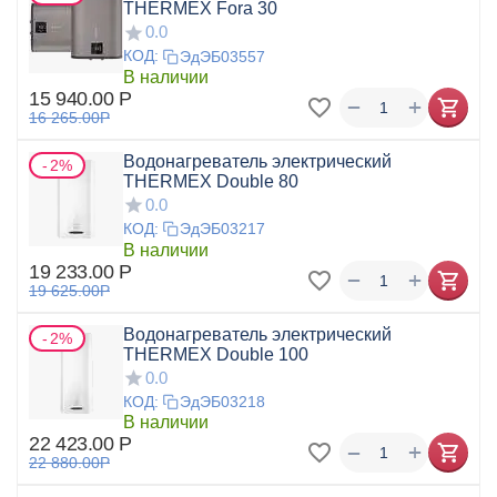
THERMEX Fora 30
0.0
КОД:
ЭдЭБ03557
В наличии
15 940.00
Р
+
−
16 265.00
Р
Водонагреватель электрический
2%
THERMEX Double 80
0.0
КОД:
ЭдЭБ03217
В наличии
19 233.00
Р
+
−
19 625.00
Р
Водонагреватель электрический
2%
THERMEX Double 100
0.0
КОД:
ЭдЭБ03218
В наличии
22 423.00
Р
+
−
22 880.00
Р