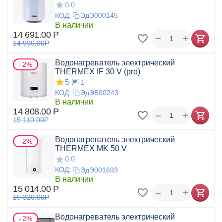
0.0
КОД:
ЭдЭ000145
В наличии
14 691.00
Р
+
−
14 990.00
Р
Водонагреватель электрический
2%
THERMEX IF 30 V (pro)
5
1
КОД:
ЭдЭБ00243
В наличии
14 808.00
Р
+
−
15 110.00
Р
Водонагреватель электрический
2%
THERMEX MK 50 V
0.0
КОД:
ЭдЭ001693
В наличии
15 014.00
Р
+
−
15 320.00
Р
Водонагреватель электрический
2%