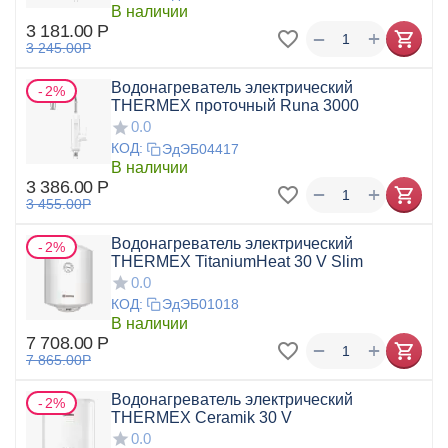
В наличии
3 181.00
Р
+
−
3 245.00
Р
Водонагреватель электрический
2%
THERMEX проточный Runa 3000
0.0
КОД:
ЭдЭБ04417
В наличии
3 386.00
Р
+
−
3 455.00
Р
Водонагреватель электрический
2%
THERMEX TitaniumHeat 30 V Slim
0.0
КОД:
ЭдЭБ01018
В наличии
7 708.00
Р
+
−
7 865.00
Р
Водонагреватель электрический
2%
THERMEX Ceramik 30 V
0.0