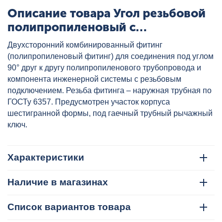
Описание товара Угол резьбовой
полипропиленовый с
металлической НР 20x3/4" бел.
Двухсторонний комбинированный фитинг
VALTEC, артикул: VTp.753.0.02005
(полипропиленовый фитинг) для соединения под углом
90° друг к другу полипропиленового трубопровода и
компонента инженерной системы с резьбовым
подключением. Резьба фитинга – наружная трубная по
ГОСТу 6357. Предусмотрен участок корпуса
шестигранной формы, под гаечный трубный рычажный
ключ.
Характеристики
Наличие в магазинах
Список вариантов товара