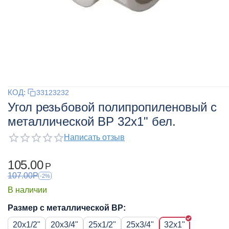
КОД:
33123232
Угол резьбовой полипропиленовый с
металлической ВР 32x1" бел.
Написать отзыв
105.00
Р
107.00
Р
-2%
В наличии
Размер с металлической ВР:
20x1/2"
20x3/4"
25x1/2"
25x3/4"
32x1"