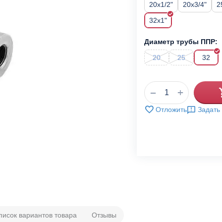
20x1/2"
20x3/4"
2
32x1"
Диаметр трубы ППР:
20
25
32
+
−
Отложить
Задать
писок вариантов товара
Отзывы