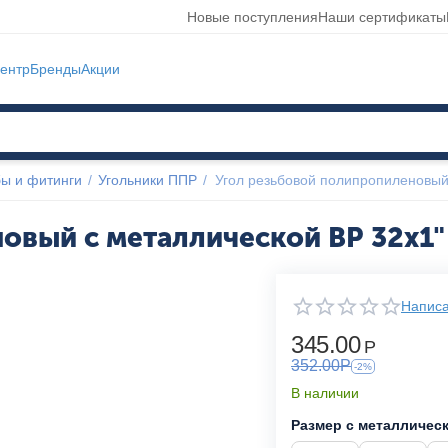
Новые поступления
Наши сертификаты
ентр
Бренды
Акции
ы и фитинги
/
Угольники ППР
/
Угол резьбовой полипропиленовый
овый с металлической ВР 32x1"
Написа
345.00
Р
352.00
Р
-2%
В наличии
Размер с металлическ