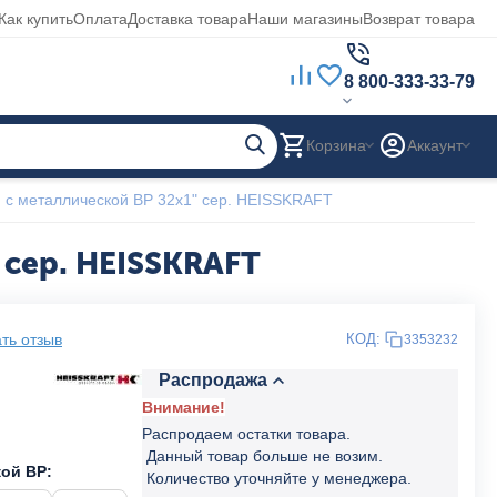
Как купить
Оплата
Доставка товара
Наши магазины
Возврат товара
8 800-333-33-79
Корзина
Аккаунт
 с металлической ВР 32x1" сер. HEISSKRAFT
 сер. HEISSKRAFT
ть отзыв
КОД:
3353232
Распродажа
Внимание!
Распродаем остатки товара.
Данный товар больше не возим.
ой ВР:
Количество уточняйте у менеджера.