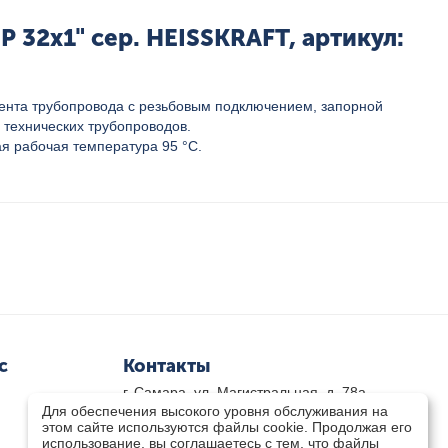
32x1" сер. HEISSKRAFT, артикул:
ента трубопровода с резьбовым подключением, запорной
 технических трубопроводов.
я рабочая температура 95 °C.
с
Контакты
г. Самара, ул. Магистральная, д. 78а
Для обеспечения высокого уровня обслуживания на
8 800-333-33-79
(звонок бесплатный)
этом сайте используются файлы cookie. Продолжая его
8(846)-211-03-15
использование, вы соглашаетесь с тем, что файлы