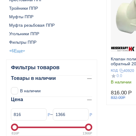
Тройники ППР
Муфты ППР
Муфта резьбовая ППР
Угольники ППР
Фильтры ППР
+6
Еще
Клапан пол
обратный 20
Фильтры товаров
HEISSKRAF
40920
КОД:
0.0
Товары в наличии
В наличии
В наличии
816.00
Р
832.00
Р
Цена
–
Р
Р
816
Р
1366
Р