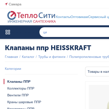
Самара
Контакты
Оптовикам
Сервисный ц
Каталог товаров
Клапаны ппр HEISSKRAFT
Главная
/
Каталог
/
Трубы и фитинги
/
Полипропиленовые труб
Категории
Товары в на
Клапаны ППР
Коллекторы ППР
Вентили ППР
Краны шаровые ППР
Крестовины ППР