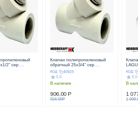
ипропиленовый
Клапан полипропиленовый
Клап
x1/2" сер.
обратный 25x3/4" сер.
LAGUN
T
HEISSKRAFT
сер.
40925
КОД:
КОД:
0.0
0.0
В наличии
В нал
906.00
Р
1 07
924.00
Р
1 098.