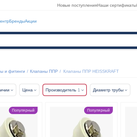
Новые поступления
Наши сертификаты
ентр
Бренды
Акции
ы и фитинги
/
Клапаны ППР
/
Клапаны ППР HEISSKRAFT
личии
Цена
Производитель
1
Диаметр трубы
Популярный
Популярный