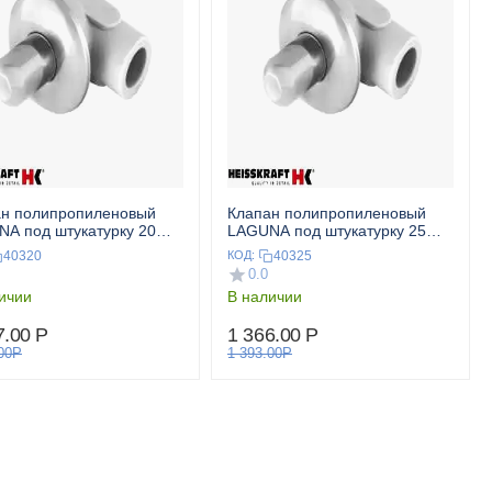
ан полипропиленовый
Клапан полипропиленовый
A под штукатурку 20
LAGUNA под штукатурку 25
 HEISSKRAFT
сер. HEISSKRAFT
40320
40325
КОД:
0.0
ичии
В наличии
7.00
Р
1 366.00
Р
00
Р
1 393.00
Р