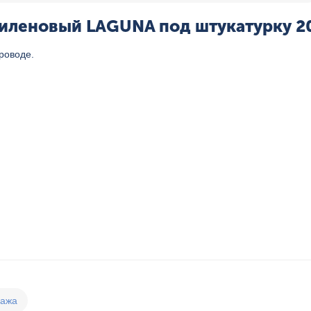
леновый LAGUNA под штукатурку 20 
роводе.
дажа