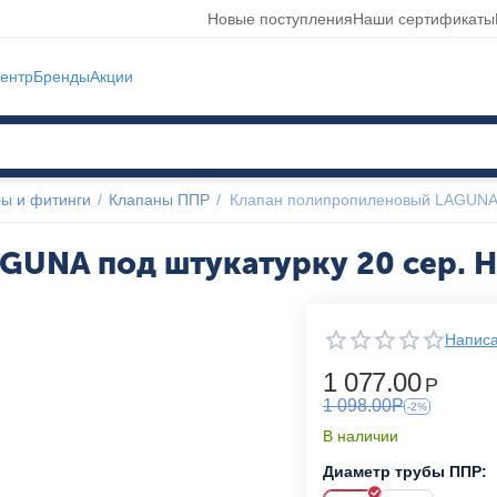
Новые поступления
Наши сертификаты
ентр
Бренды
Акции
ы и фитинги
/
Клапаны ППР
/
Клапан полипропиленовый LAGUNA 
GUNA под штукатурку 20 сер. 
Написа
1 077.00
Р
1 098.00
Р
-2%
В наличии
Диаметр трубы ППР: