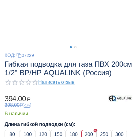
КОД:
07229
Гибкая подводка для газа ПВХ 200см
1/2" ВР/НР AQUALINK (Россия)
Написать отзыв
394.00
Р
398.00
Р
-1%
В наличии
Длина гибкой подводки (см):
80
100
120
150
180
200
250
300