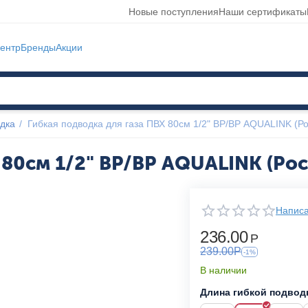
Новые поступления
Наши сертификаты
ентр
Бренды
Акции
дка
/
Гибкая подводка для газа ПВХ 80см 1/2" ВР/ВР AQUALINK (Р
 80см 1/2" ВР/ВР AQUALINK (Рос
Написа
236.00
Р
239.00
Р
-1%
В наличии
Длина гибкой подводк