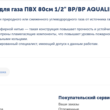
ля газа ПВХ 80см 1/2" ВР/ВР AQUALIN
чи природного или сжиженного углеводородного газа от источника
ирной нитью — такая конструкция повышает прочность и устойчив
отрены пламегасящие компоненты, что повышает уровень пожарной 
льными кольцами.
цированный специалист, имеющий допуск к данным работам.
дажа
Покупательский серви
Ваши заказы
ра
Отложенные