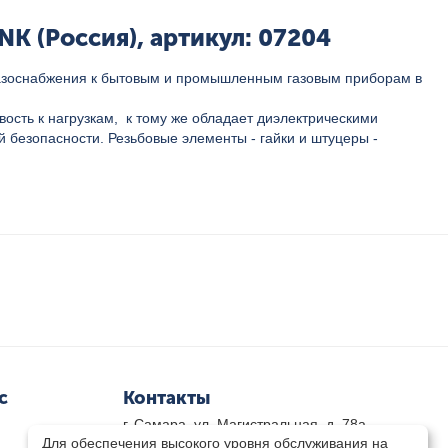
K (Россия), артикул: 07204
 газоснабжения к бытовым и промышленным газовым приборам в
ость к нагрузкам, к тому же обладает диэлектрическими
безопасности. Резьбовые элементы - гайки и штуцеры -
с
Контакты
г. Самара, ул. Магистральная, д. 78а
Для обеспечения высокого уровня обслуживания на
8 800-333-33-79
(звонок бесплатный)