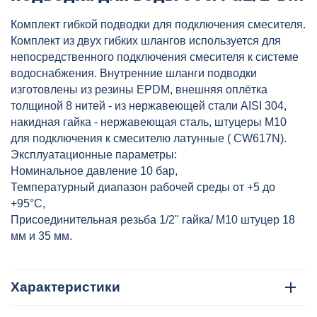
М10 НР (ПАРА штуцер 18мм +
Комплект гибкой подводки для подключения смесителя.
штуцер 35мм ) ст/гайка AQUALINE,
Комплект из двух гибких шлангов используется для
артикул: 04832
непосредственного подключения смесителя к системе
водоснабжения. Внутренние шланги подводки
изготовлены из резины EPDM, внешняя оплётка
толщиной 8 нитей - из нержавеющей стали AISI 304,
накидная гайка - нержавеющая сталь, штуцеры М10
для подключения к смесителю латунные ( CW617N).
Эксплуатационные параметры:
Номинальное давление 10 бар,
Температурный диапазон рабочей среды от +5 до
+95°C,
Присоединительная резьба 1/2" гайка/ М10 штуцер 18
мм и 35 мм.
Характеристики