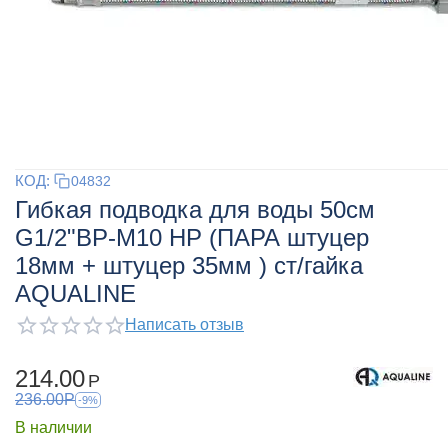
КОД:
04832
Гибкая подводка для воды 50см
G1/2"ВР-М10 НР (ПАРА штуцер
18мм + штуцер 35мм ) ст/гайка
AQUALINE
Написать отзыв
214.00
Р
236.00
Р
-9%
В наличии