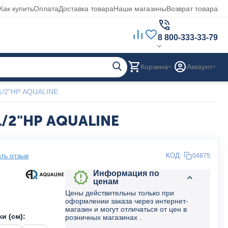
Как купить
Оплата
Доставка товара
Наши магазины
Возврат товара
8 800-333-33-79
Корзина
Аккаунт
G1/2"НР AQUALINE
1/2"НР AQUALINE
ть отзыв
КОД:
04875
Информация по
ценам
Цены действительны только при
оформлении заказа через интернет-
магазин и могут отличаться от цен в
и (см):
розничных магазинах .