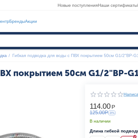
Новые поступления
Наши сертификаты
ентр
Бренды
Акции
дка
/
Гибкая подводка для воды с ПВХ покрытием 50см G1/2"ВР-
 ПВХ покрытием 50см G1/2"ВР-G
Написа
114.00
Р
125.00
Р
-9%
В наличии
Длина гибкой подводк