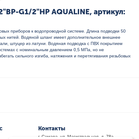
2"ВР-G1/2"НР AQUALINE, артикул:
овых приборов к водопроводной системе. Длина подводки 50
новых нитей. Водяной шланг имеет дополнительное внешнее
тали, штуцер из латуни. Водяная подводка с ПВХ покрытием
системах с номинальным давлением 0,5 МПа, но не
егать сильного изгиба, натяжения и перетягивания резьбовых
с
Контакты
г. Самара, ул. Магистральная, д. 78а