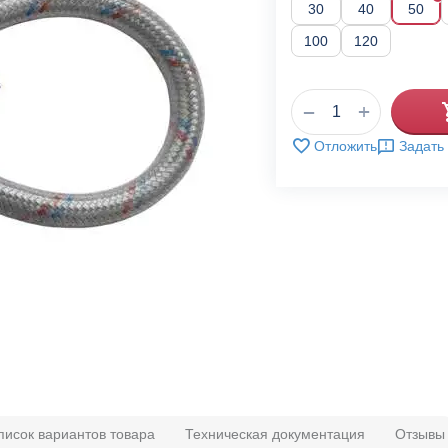
30
40
50
100
120
+
−
Отложить
Задать
писок вариантов товара
Техническая документация
Отзывы