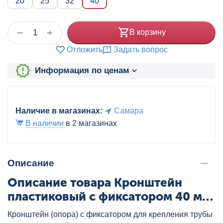
20
25
32
40
+
−
В корзину
Отложить
Задать вопрос
Информация по ценам
Наличие в магазинах:
Самара
В наличии
в 2 магазинах
Описание
Описание товара Кронштейн
пластиковый c фиксатором 40 мм
(30 шт/упак) VALTEC, артикул:
Кронштейн (опора) с фиксатором для крепления трубы