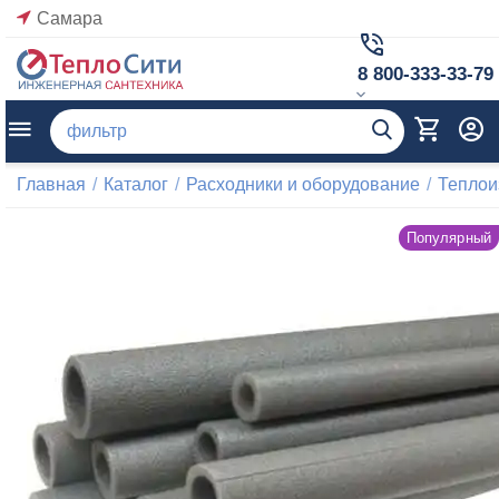
Самара
8 800-333-33-79
Главная
/
Каталог
/
Расходники и оборудование
/
Теплои
Популярный