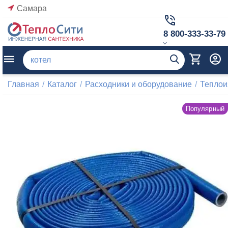
Самара
8 800-333-33-79
Главная
/
Каталог
/
Расходники и оборудование
/
Теплои
Популярный