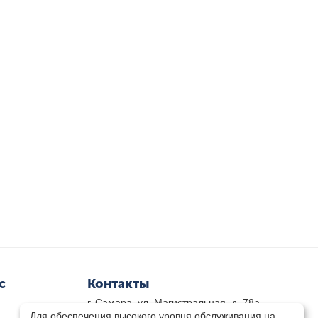
с
Контакты
г. Самара, ул. Магистральная, д. 78а
Для обеспечения высокого уровня обслуживания на
8 800-333-33-79
(звонок бесплатный)