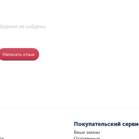
бщения не найдены
Написать отзыв
Покупательский серви
Ваши заказы
ра
Отложенные