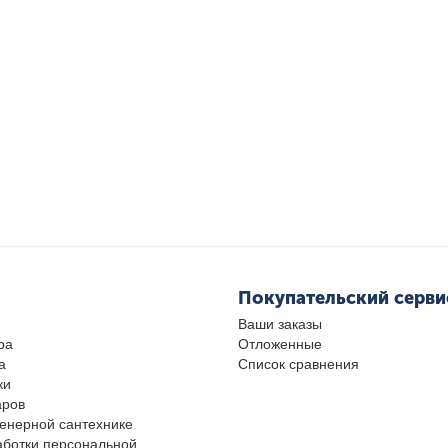
Покупательский серви
Ваши заказы
ра
Отложенные
а
Список сравнения
ки
аров
женерной сантехнике
аботки персональной