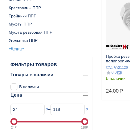
Крестовины ППР
Тройники ППР
Муфты ППР
Муфта резьбовая ППР
Угольники ППР
+6
Еще
Пробка резь
полипропиле
Фильтры товаров
HEISSKRAF
21120
КОД:
0.0
Товары в наличии
В наличии
В наличии
24.00
Р
Цена
–
Р
Р
24
Р
118
Р