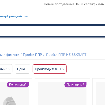
Новые поступления
Наши сертификаты
ентр
Бренды
Акции
ы и фитинги
/
Пробки ППР
/
Пробки ППР HEISSKRAFT
личии
Цена
Производитель
1
Популярный
Популярный