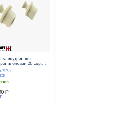
шка внутренняя
ропиленовая 25 сер.
SKRAFT
707025
ичии
00
Р
Р