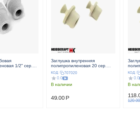
бовая
Заглушка внутренняя
Заглу
новая 1/2" сер.
полипропиленовая 20 сер.
полип
T
HEISSKRAFT
HEIS
707020
КОД:
КОД:
0.0
0.0
В наличии
В нал
118.
49.00
Р
120.00