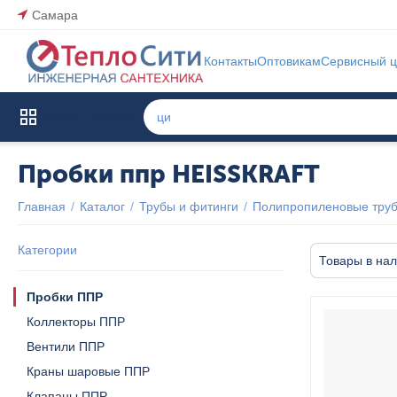
Самара
Контакты
Оптовикам
Сервисный ц
Каталог товаров
Пробки ппр HEISSKRAFT
Главная
/
Каталог
/
Трубы и фитинги
/
Полипропиленовые труб
Категории
Товары в на
Пробки ППР
Коллекторы ППР
Вентили ППР
Краны шаровые ППР
Клапаны ППР