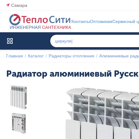
Самара
Контакты
Оптовикам
Сервисный ц
Каталог товаров
Главная
/
Каталог
/
Радиаторы отопления
/
Алюминиевые рад
Радиатор алюминиевый Русски
ХИТ
Популярный