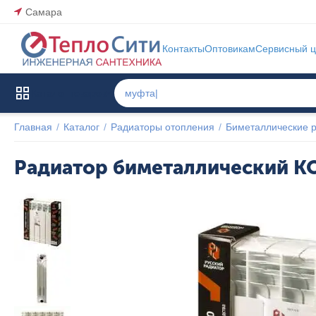
Самара
Контакты
Оптовикам
Сервисный ц
Каталог товаров
Главная
/
Каталог
/
Радиаторы отопления
/
Биметаллические 
Радиатор биметаллический КО
ХИТ
Популярный