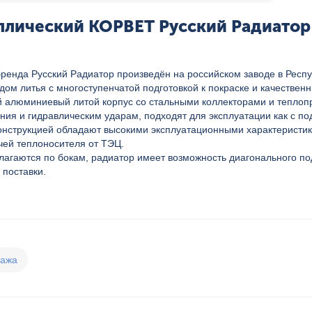
лический КОРВЕТ Русский Радиатор 5
енда Русский Радиатор произведён на российском заводе в Респуб
ом литья с многоступенчатой подготовкой к покраске и качестве
й алюминиевый литой корпус со стальными коллекторами и тепло
я и гидравлическим ударам, подходят для эксплуатации как с подг
нструкцией обладают высокими эксплуатационными характеристика
чей теплоносителя от ТЭЦ.
лагаются по бокам, радиатор имеет возможность диагонального п
 поставки.
дажа