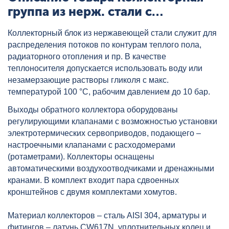
группа из нерж. стали с
расходомерами и регул. клап.
Коллекторный блок из нержавеющей стали служит для
1",8x3/4", "евроконус" VALTEC,
распределения потоков по контурам теплого пола,
артикул: VTc.579.EMNX.0608
радиаторного отопления и пр. В качестве
теплоносителя допускается использовать воду или
незамерзающие растворы гликоля с макс.
температурой 100 °С, рабочим давлением до 10 бар.
Выходы обратного коллектора оборудованы
регулирующими клапанами с возможностью установки
электротермических сервоприводов, подающего –
настроечными клапанами с расходомерами
(ротаметрами). Коллекторы оснащены
автоматическими воздухоотводчиками и дренажными
кранами. В комплект входит пара сдвоенных
кронштейнов с двумя комплектами хомутов.
Материал коллекторов – сталь AISI 304, арматуры и
фитингов – латунь CW617N, уплотнительных колец и