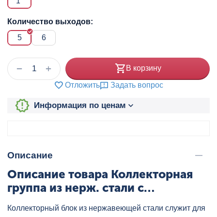
1"
Количество выходов:
5
6
+
−
В корзину
Отложить
Задать вопрос
Информация по ценам
Описание
Описание товара Коллекторная
группа из нерж. стали с
термостатическими клапанами
Коллекторный блок из нержавеющей стали служит для
1",5x3/4", "евроконус" VALTEC,