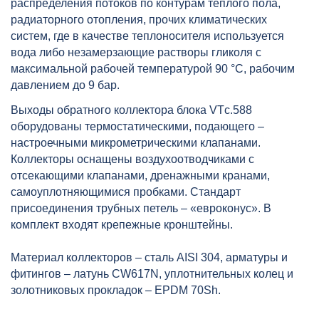
распределения потоков по контурам теплого пола,
артикул: VTc.588.EMNX.0605
радиаторного отопления, прочих климатических
систем, где в качестве теплоносителя используется
вода либо незамерзающие растворы гликоля с
максимальной рабочей температурой 90 °С, рабочим
давлением до 9 бар.
Выходы обратного коллектора блока VTс.588
оборудованы термостатическими, подающего –
настроечными микрометрическими клапанами.
Коллекторы оснащены воздухоотводчиками с
отсекающими клапанами, дренажными кранами,
самоуплотняющимися пробками. Стандарт
присоединения трубных петель – «евроконус». В
комплект входят крепежные кронштейны.
Материал коллекторов – сталь AISI 304, арматуры и
фитингов – латунь CW617N, уплотнительных колец и
золотниковых прокладок – EPDM 70Sh.