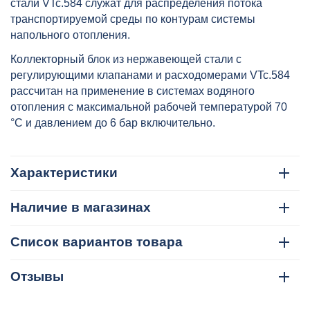
стали VTc.584 служат для распределения потока
"евроконус" VALTEC, артикул:
транспортируемой среды по контурам системы
VTc.584.EMNX.0610
напольного отопления.
Коллекторный блок из нержавеющей стали с
регулирующими клапанами и расходомерами VTc.584
рассчитан на применение в системах водяного
отопления с максимальной рабочей температурой 70
°C и давлением до 6 бар включительно.
Характеристики
Наличие в магазинах
Список вариантов товара
Отзывы