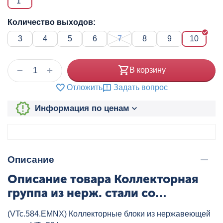
1"
Количество выходов:
3
4
5
6
7
8
9
10
+
−
В корзину
Отложить
Задать вопрос
Информация по ценам
Описание
Описание товара Коллекторная
группа из нерж. стали со
встроенными
(VTc.584.EMNX) Коллекторные блоки из нержавеющей
расходомерами(584) 1",10x3/4",