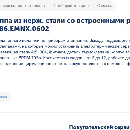
писок вариантов товара
Подборки товаров
Отзывы
па из нерж. стали со встроенными р
.586.EMNX.0602
лям теплого пола или по приборам отопления. Выходы подающего
лапанами, на которые можно установить электротермические серв
жавеющая сталь AISI 304, фитинги, детали термоклапана, корпус 
нов – из EPDM 70Sh. Количество выходов – от 2 до 12, рабочее да
Присоединение циркуляционных петель осуществляется с помощью ф
дажа
Покупательский серви