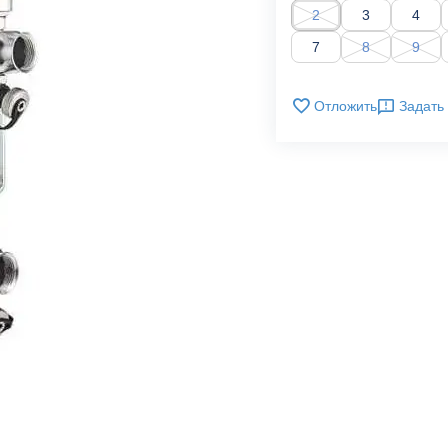
2
3
4
7
8
9
Отложить
Задать