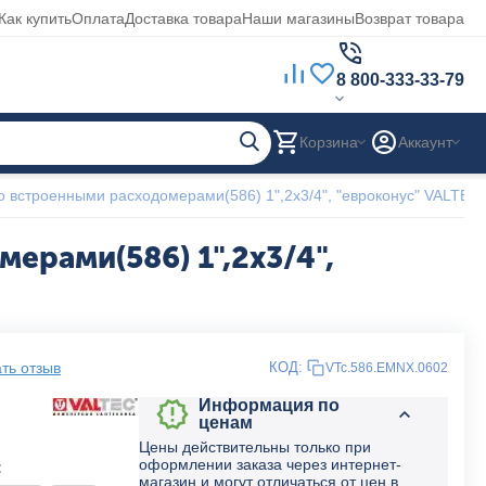
Как купить
Оплата
Доставка товара
Наши магазины
Возврат товара
8 800-333-33-79
Корзина
Аккаунт
со встроенными расходомерами(586) 1",2x3/4", "евроконус" VALTEC
ерами(586) 1",2x3/4",
ть отзыв
КОД:
VTc.586.EMNX.0602
Информация по
ценам
Цены действительны только при
оформлении заказа через интернет-
:
магазин и могут отличаться от цен в