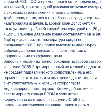
серии «BASE-ГОСТ» применяется в сетях подачи воды,
как горячей, так и холодной (включая питьевые нужды),
в системах газоснабжения и промышленных
трубопроводов жидких и газообразных сред, инертных
к материалам изделия. Шаровой кран допускается к
эксплуатации с рабочей средой температурой от –20 до
+120°С. Рабочее давление крана составляет 4 МПа (40
бар) при условии, что температура среды не
превышает +30°С, при более высоких температурах
рабочее давление снижается в соответствии с
поправочными коэффициентами.
Запорный механизм полнопроходной, шаровой затвор
из латуни ЛС58-2 хромированный по медной подложке,
не создаёт гидравлического сопротивления, а его
герметичность в закрытом положении достигается за
счет уплотнительных колец из фторопласта,
модифицированного термостойкими добавками, и
эластомерного кольца EPDM в узле штока.
Корпус крана изготовлен из латуни ЛС-59-2, а
наружная никелировка защищает поверхность от