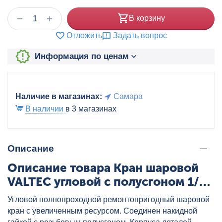
+
−
В корзину
Отложить
Задать вопрос
Информация по ценам
Наличие в магазинах:
Самара
В наличии
в 3 магазинах
Описание
Описание товара Кран шаровой
VALTEC угловой с полусгоном 1/2"
бабочка, артикул: VT.228.N.04
Угловой полнопроходной ремонтопригодный шаровой
кран с увеличенным ресурсом. Соединен накидной