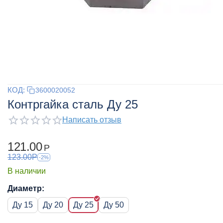
КОД:
3600020052
Контргайка сталь Ду 25
Написать отзыв
121.00
Р
123.00
Р
-2%
В наличии
Диаметр:
Ду 15
Ду 20
Ду 25
Ду 50