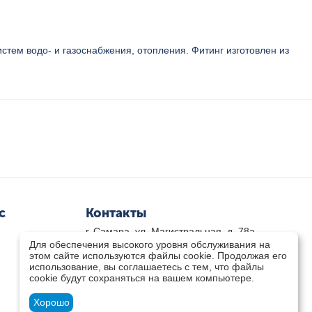
стем водо- и газоснабжения, отопления. Фитинг изготовлен из
с
Контакты
г. Самара, ул. Магистральная, д. 78а
Для обеспечения высокого уровня обслуживания на
8 800-333-33-79
(звонок бесплатный)
этом сайте используются файлы cookie. Продолжая его
8(846)-211-03-15
использование, вы соглашаетесь с тем, что файлы
Пн-Пт 8.30 - 17.30 Сб 9.00 - 16.00
cookie будут сохраняться на вашем компьютере.
zakaz@teplocity.com
Посмотреть на карте
Хорошо