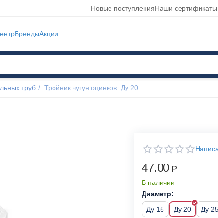
Новые поступления
Наши сертификаты
ентр
Бренды
Акции
льных труб
/
Тройник чугун оцинков. Ду 20
Написа
47.00
Р
В наличии
Диаметр:
Ду 15
Ду 20
Ду 2