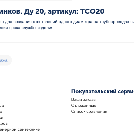
нков. Ду 20, артикул: TCO20
н для создания ответвлений одного диаметра на трубопроводах си
ения срока службы изделия.
дажа
Покупательский серви
Ваши заказы
ра
Отложенные
а
Список сравнения
ки
аров
женерной сантехнике