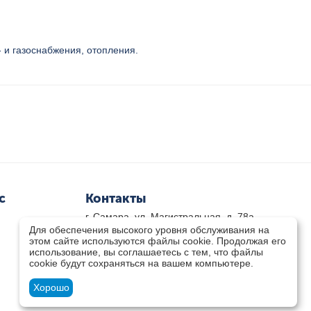
- и газоснабжения, отопления.
с
Контакты
г. Самара, ул. Магистральная, д. 78а
Для обеспечения высокого уровня обслуживания на
8 800-333-33-79
(звонок бесплатный)
этом сайте используются файлы cookie. Продолжая его
8(846)-211-03-15
использование, вы соглашаетесь с тем, что файлы
Пн-Пт 8.30 - 17.30 Сб 9.00 - 16.00
cookie будут сохраняться на вашем компьютере.
zakaz@teplocity.com
Посмотреть на карте
Хорошо