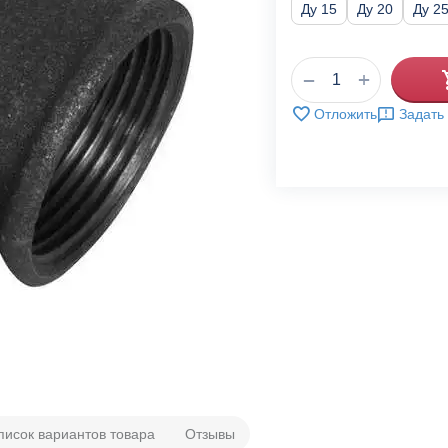
Ду 15
Ду 20
Ду 2
+
−
Отложить
Задать
писок вариантов товара
Отзывы