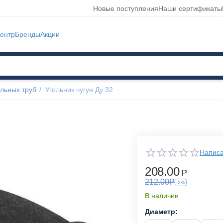
Новые поступления
Наши сертификаты
ентр
Бренды
Акции
льных труб
/
Угольник чугун Ду 32
Написа
208.00
Р
212.00
Р
-2%
В наличии
Диаметр: