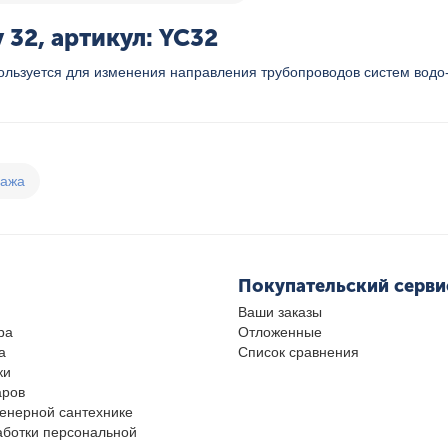
 32, артикул: YC32
спользуется для изменения направления трубопроводов систем водо
дажа
Покупательский серви
Ваши заказы
ра
Отложенные
а
Список сравнения
ки
аров
женерной сантехнике
аботки персональной