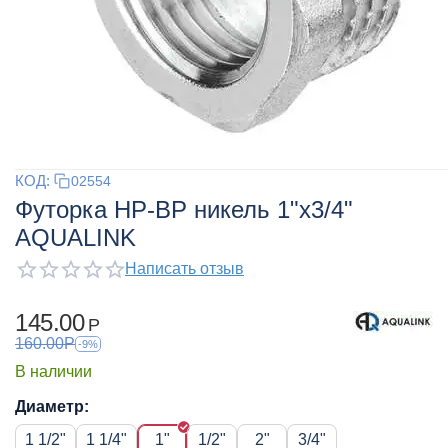
КОД:
02554
Футорка НР-ВР никель 1"x3/4"
AQUALINK
Написать отзыв
145.00
Р
160.00
Р
-9%
В наличии
Диаметр:
1 1/2"
1 1/4"
1"
1/2"
2"
3/4"