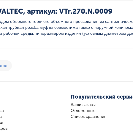
ALTEC, артикул: VTr.270.N.0009
одом объемного горячего объемного прессования из сантехническ
кая трубная резьба муфты совместима также с наружной коническ
бочей среды, типоразмером изделия (условным диаметром до/более 
дажа
Покупательский серви
Ваши заказы
ра
Отложенные
а
Список сравнения
ки
аров