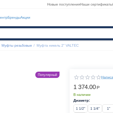
Новые поступления
Наши сертификаты
ентр
Бренды
Акции
Муфты резьбовые
/
Муфта никель 2" VALTEC
Популярный
Написа
1 374.00
Р
В наличии
Диаметр:
1 1/2"
1 1/4"
1"