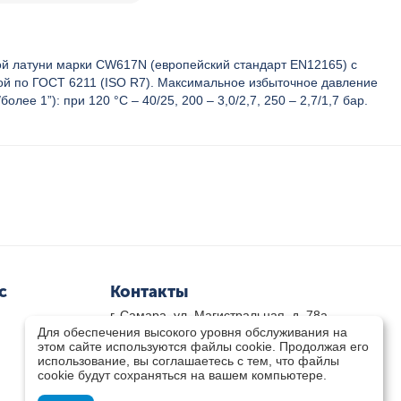
ой латуни марки CW617N (европейский стандарт EN12165) с
ой по ГОСТ 6211 (ISO R7). Максимальное избыточное давление
1”): при 120 °С – 40/25, 200 – 3,0/2,7, 250 – 2,7/1,7 бар.
с
Контакты
г. Самара, ул. Магистральная, д. 78а
Для обеспечения высокого уровня обслуживания на
8 800-333-33-79
(звонок бесплатный)
этом сайте используются файлы cookie. Продолжая его
8(846)-211-03-15
использование, вы соглашаетесь с тем, что файлы
Пн-Пт 8.30 - 17.30 Сб 9.00 - 16.00
cookie будут сохраняться на вашем компьютере.
zakaz@teplocity.com