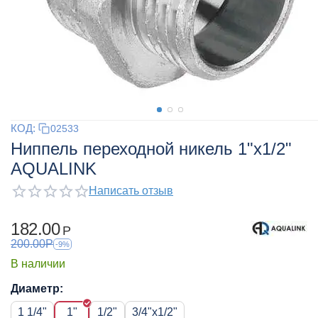
КОД:
02533
Ниппель переходной никель 1"x1/2"
AQUALINK
Написать отзыв
182.00
Р
200.00
Р
-9%
В наличии
Диаметр:
1 1/4"
1"
1/2"
3/4"x1/2"