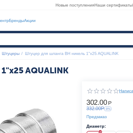
Новые поступления
Наши сертификаты
ентр
Бренды
Акции
Штуцеры
/
Штуцер для шланга ВН никель 1"x25 AQUALINK
 1"x25 AQUALINK
Написа
302.00
Р
332.00
Р
-9%
Предзаказ
Диаметр: