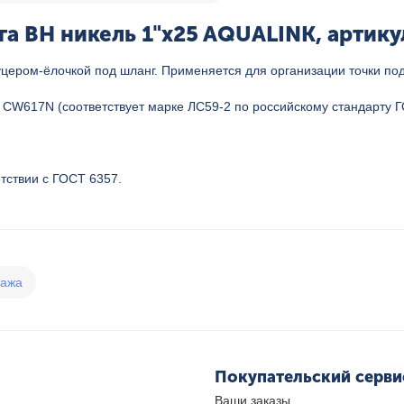
а ВН никель 1"x25 AQUALINK, артику
уцером-ёлочкой под шланг. Применяется для организации точки по
и CW617N (соответствует марке ЛС59-2 по российскому стандарту 
тствии с ГОСТ 6357.
дажа
Покупательский серви
Ваши заказы