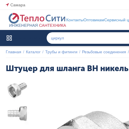
Самара
Контакты
Оптовикам
Сервисный ц
Каталог товаров
Главная
/
Каталог
/
Трубы и фитинги
/
Резьбовые соединения
/
Штуцер для шланга ВН никель
Указана 
цена 
последней 
продажи 