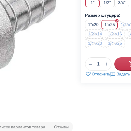
1"
1/2"
3/4"
Размер штуцера:
1"x20
1"x25
1/2"x
1/2"x14
1/2"x16
1
3/4"x20
3/4"x25
+
−
Отложить
Задать
писок вариантов товара
Отзывы