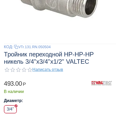
КОД:
VTr.131.RN.050504
Тройник переходной НР-НР-НР
никель 3/4"x3/4"x1/2" VALTEC
Написать отзыв
493.00
Р
В наличии
Диаметр:
3/4"