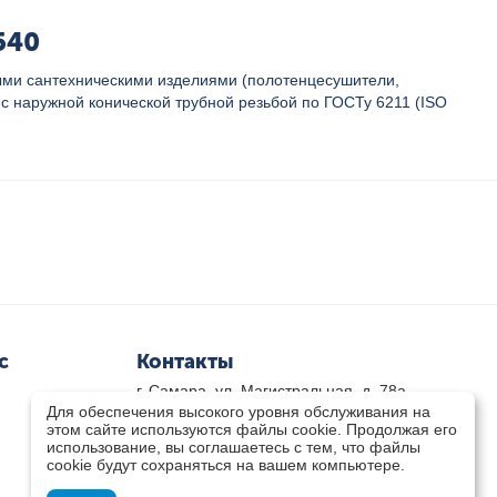
540
ыми сантехническими изделиями (полотенцесушители,
е с наружной конической трубной резьбой по ГОСТу 6211 (ISO
с
Контакты
г. Самара, ул. Магистральная, д. 78а
Для обеспечения высокого уровня обслуживания на
8 800-333-33-79
(звонок бесплатный)
этом сайте используются файлы cookie. Продолжая его
8(846)-211-03-15
использование, вы соглашаетесь с тем, что файлы
Пн-Пт 8.30 - 17.30 Сб 9.00 - 16.00
cookie будут сохраняться на вашем компьютере.
zakaz@teplocity.com