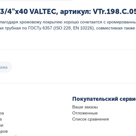
/4"x40 VALTEC, артикул: VTr.198.C.0
 Благодаря хромовому покрытию хорошо сочетается с хромированн
кая трубная по ГОСТу 6357 (ISO 228, EN 10226), совместимая такж
дажа
Покупательский серви
Ваши заказы
ра
Отложенные
а
Список сравнения
ки
аров