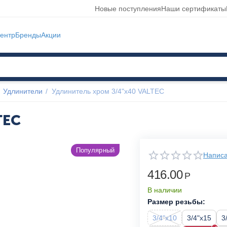
Новые поступления
Наши сертификаты
ентр
Бренды
Акции
Удлинители
/
Удлинитель хром 3/4"x40 VALTEC
TEC
Популярный
Написа
416.00
Р
В наличии
Размер резьбы:
3/4"x10
3/4"x15
3