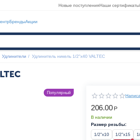
Новые поступления
Наши сертификаты
ентр
Бренды
Акции
Удлинители
/
Удлинитель никель 1/2"x40 VALTEC
ALTEC
Популярный
Написа
206.00
Р
В наличии
Размер резьбы:
1/2"x10
1/2"x15
1