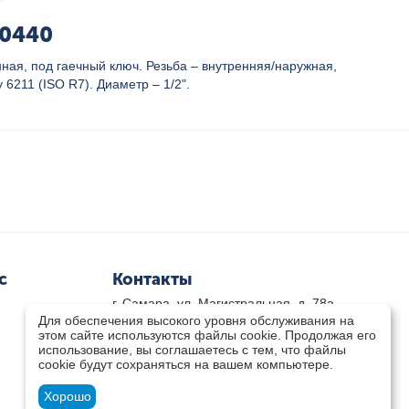
.0440
ая, под гаечный ключ. Резьба – внутренняя/наружная,
6211 (ISO R7). Диаметр – 1/2".
с
Контакты
г. Самара, ул. Магистральная, д. 78а
Для обеспечения высокого уровня обслуживания на
8 800-333-33-79
(звонок бесплатный)
этом сайте используются файлы cookie. Продолжая его
8(846)-211-03-15
использование, вы соглашаетесь с тем, что файлы
Пн-Пт 8.30 - 17.30 Сб 9.00 - 16.00
cookie будут сохраняться на вашем компьютере.
zakaz@teplocity.com
Посмотреть на карте
Хорошо