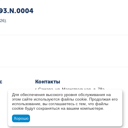
093.N.0004
26).
с
Контакты
г. Самара, ул. Магистральная, д. 78а
Для обеспечения высокого уровня обслуживания на
8 800-333-33-79
(звонок бесплатный)
этом сайте используются файлы cookie. Продолжая его
8(846)-211-03-15
использование, вы соглашаетесь с тем, что файлы
Пн-Пт 8.30 - 17.30 Сб 9.00 - 16.00
cookie будут сохраняться на вашем компьютере.
zakaz@teplocity.com
Посмотреть на карте
Хорошо