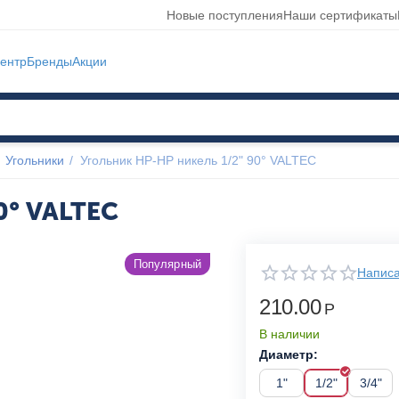
Новые поступления
Наши сертификаты
ентр
Бренды
Акции
Угольники
/
Угольник НР-НР никель 1/2" 90° VALTEC
0° VALTEC
Популярный
Написа
210.00
Р
В наличии
Диаметр:
1"
1/2"
3/4"