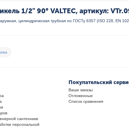
кель 1/2" 90° VALTEC, артикул: VTr.
аружная, цилиндрическая трубная по ГОСТу 6357 (ISO 228, EN 102
дажа
Покупательский серви
Ваши заказы
ра
Отложенные
а
Список сравнения
ки
аров
женерной сантехнике
аботки персональной