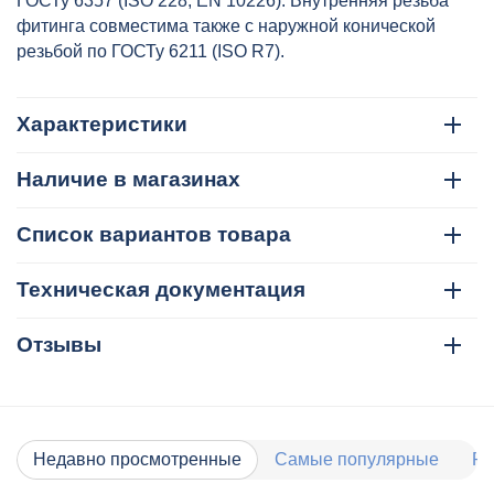
ГОСТу 6357 (ISO 228, EN 10226). Внутренняя резьба
фитинга совместима также с наружной конической
резьбой по ГОСТу 6211 (ISO R7).
Характеристики
Наличие в магазинах
Список вариантов товара
Техническая документация
Отзывы
Недавно просмотренные
Самые популярные
Ра