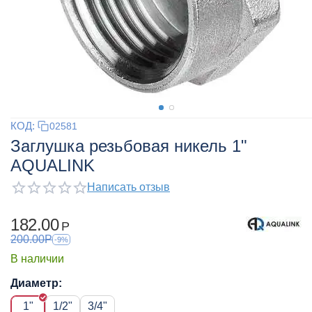
КОД:
02581
Заглушка резьбовая никель 1"
AQUALINK
Написать отзыв
182.00
Р
200.00
Р
-9%
В наличии
Диаметр:
1"
1/2"
3/4"