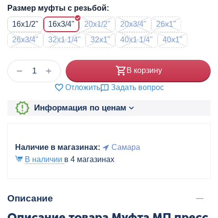
Размер муфты с резьбой:
16x1/2"
16x3/4"
20x1/2"
20x3/4"
26x1"
26x3/4"
32x1 1/4"
32x1"
40x1 1/4"
40x1"
+
−
В корзину
Отложить
Задать вопрос
Информация по ценам
Наличие в магазинах:
Самара
В наличии
в 4 магазинах
Описание
Описание товара Муфта МП пресс