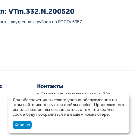
л: VTm.332.N.200520
га – внутренняя трубная по ГОСТу 6357.
с
Контакты
г. Самара, ул. Магистральная, д. 78а
Для обеспечения высокого уровня обслуживания на
8 800-333-33-79
(звонок бесплатный)
этом сайте используются файлы cookie. Продолжая его
8(846)-211-03-15
использование, вы соглашаетесь с тем, что файлы
Пн-Пт 8.30 - 17.30 Сб 9.00 - 16.00
cookie будут сохраняться на вашем компьютере.
zakaz@teplocity.com
Посмотреть на карте
Хорошо