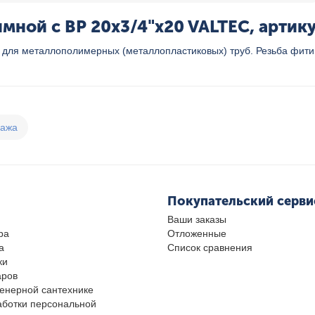
ной с ВР 20x3/4"x20 VALTEC, артику
 для металлополимерных (металлопластиковых) труб. Резьба фитин
дажа
Покупательский серви
Ваши заказы
ра
Отложенные
а
Список сравнения
ки
аров
женерной сантехнике
аботки персональной