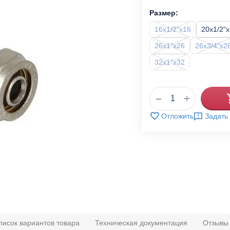
Размер:
16x1/2"x16
20x1/2"
26x1"x26
26x3/4"x2
32x1"x32
+
−
Отложить
Задать
писок вариантов товара
Техническая документация
Отзывы