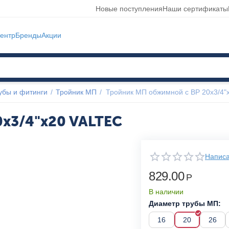
Новые поступления
Наши сертификаты
ентр
Бренды
Акции
убы и фитинги
/
Тройник МП
/
Тройник МП обжимной с ВР 20x3/4"
0x3/4"x20 VALTEC
Написа
829.00
Р
В наличии
Диаметр трубы МП:
16
20
26