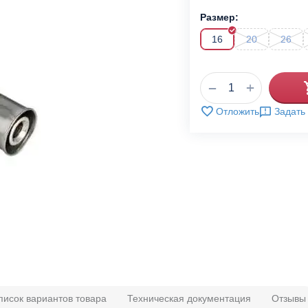
Размер:
16
20
26
+
−
Отложить
Задать
писок вариантов товара
Техническая документация
Отзывы