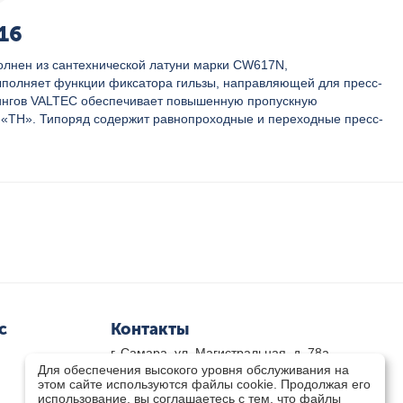
16
полнен из сантехнической латуни марки CW617N,
выполняет функции фиксатора гильзы, направляющей для пресс-
тингов VALTEC обеспечивает повышенную пропускную
й «ТН». Типоряд содержит равнопроходные и переходные пресс-
с
Контакты
г. Самара, ул. Магистральная, д. 78а
Для обеспечения высокого уровня обслуживания на
8 800-333-33-79
(звонок бесплатный)
этом сайте используются файлы cookie. Продолжая его
8(846)-211-03-15
использование, вы соглашаетесь с тем, что файлы