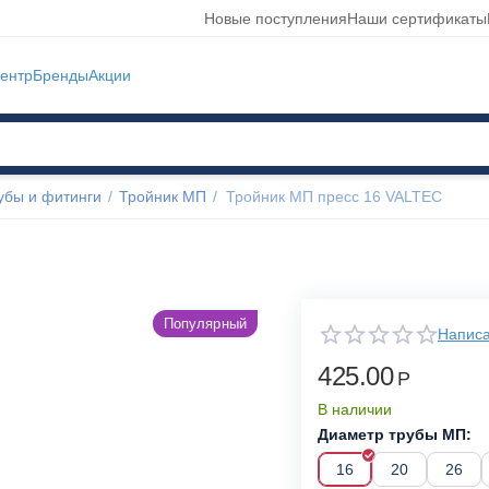
Новые поступления
Наши сертификаты
ентр
Бренды
Акции
убы и фитинги
/
Тройник МП
/
Тройник МП пресс 16 VALTEC
Популярный
Написа
425.00
Р
В наличии
Диаметр трубы МП:
16
20
26