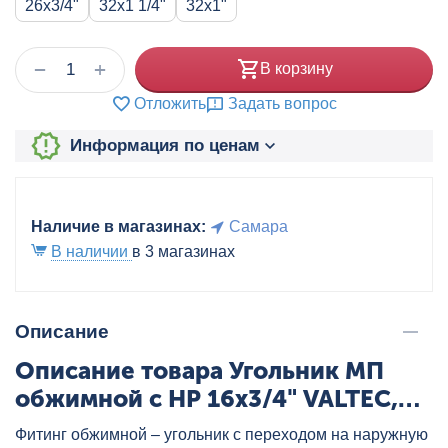
26x3/4"
32x1 1/4"
32x1"
+
−
В корзину
Отложить
Задать вопрос
Информация по ценам
Наличие в магазинах:
Самара
В наличии
в 3 магазинах
Описание
Описание товара Угольник МП
обжимной с НР 16x3/4" VALTEC,
артикул: VTm.353.N.001605
Фитинг обжимной – угольник с переходом на наружную